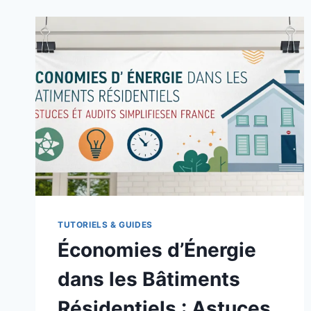
D’AIR
COMPRIMÉ
:
MÉTHODE
COMPLÈTE
POUR
RÉDUIRE
LES
COÛTS
INDUSTRIELS
2026
TUTORIELS & GUIDES
Économies d’Énergie
dans les Bâtiments
Résidentiels : Astuces