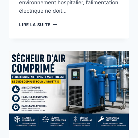
environnement hospitalier, l’alimentation
électrique ne doit…
ONDULEUR
LIRE LA SUITE
DANS
LES
HÔPITAUX
:
RÔLE
CRITIQUE,
FONCTIONNEMENT
ET
SÉCURITÉ
ÉLECTRIQUE