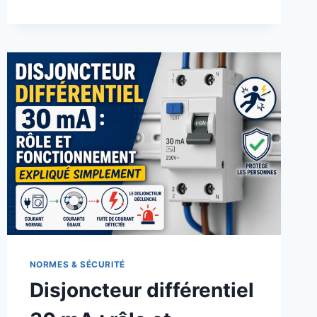
D’AIR
COMPRIMÉ
:
COMMENT
LES
DÉTECTER
ET
LES
ÉLIMINER
EFFICACEMENT
EN
INDUSTRIE
NORMES & SÉCURITÉ
Disjoncteur différentiel