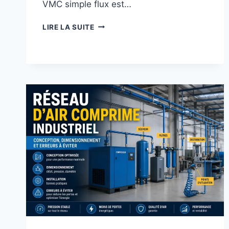
VMC simple flux est…
BRANCHEMENT
LIRE LA SUITE
VMC
SIMPLE
FLUX
:
SCHÉMA,
CÂBLAGE
ET
ERREURS
À
ÉVITER
(GUIDE
COMPLET)