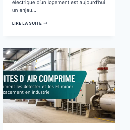
électrique d’un logement est aujourd’hui
un enjeu…
CONSOMMATION
LIRE LA SUITE
ÉLECTRIQUE
MAISON
:
10
ASTUCES
POUR
RÉDUIRE
VOTRE
FACTURE